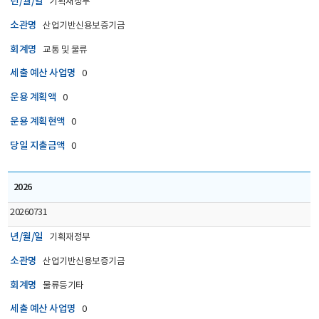
년/월/일
기획재정부
(지출)
을
소관명
산업기반신용보증기금
회계연도,
회계명
교통 및 물류
년/
세출 예산 사업명
월/
0
일,
운용 계획액
0
소관명,
운용 계획현액
0
회계명,
세출
당일 지출금액
0
예산
사업명,
2026
1)
운용
20260731
계획액,
년/월/일
2)
기획재정부
운용
소관명
산업기반신용보증기금
계획
회계명
물류등기타
현액,
3)
세출 예산 사업명
0