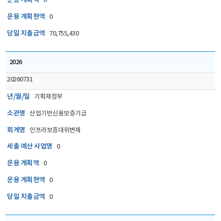
운용 계획액
0
운용 계획현액
0
당일 지출금액
70,755,430
2026
20260731
년/월/일
기획재정부
소관명
산업기반신용보증기금
회계명
인프라보증대위변제
세출 예산 사업명
0
운용 계획액
0
운용 계획현액
0
당일 지출금액
0