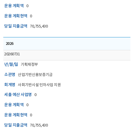
당일
운용 계획액
0
지출금액
(총계),
운용 계획현액
0
4)
당일 지출금액
70,755,430
누계
지출금액
(총계),
2026
5)
20260731
누계
지출금액
년/월/일
기획재정부
(순계)
소관명
산업기반신용보증기금
으로
나타낸
회계명
사회기반시설 민자사업 지원
표
세출 예산 사업명
0
입니다.
운용 계획액
0
운용 계획현액
0
당일 지출금액
70,755,430