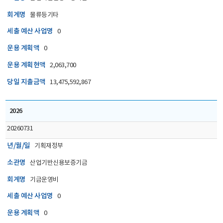
회계명
물류등기타
세출 예산 사업명
0
운용 계획액
0
운용 계획현액
2,063,700
당일 지출금액
13,475,592,867
2026
20260731
년/월/일
기획재정부
소관명
산업기반신용보증기금
회계명
기금운영비
세출 예산 사업명
0
운용 계획액
0