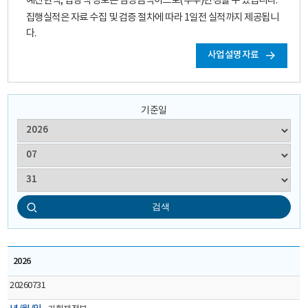
예산현액, 집행액 정보는 잠정금액이므로(추후)변경될 수 있습니다.
GUARANTEE
집행실적은 자료 수집 및 검증 절차에 따라 1일전 실적까지 제공됩니
다.
FUND
사업설명자료
기준일
검색
재정
2026
정보
공개
20260731
시스템