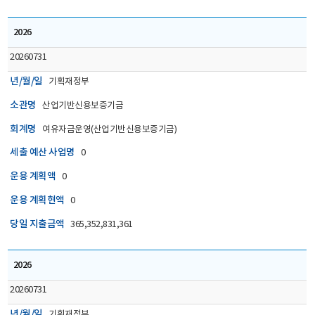
2026
20260731
년/월/일
기획재정부
소관명
산업기반신용보증기금
회계명
여유자금운영(산업기반신용보증기금)
세출 예산 사업명
0
운용 계획액
0
운용 계획현액
0
당일 지출금액
365,352,831,361
2026
20260731
년/월/일
기획재정부