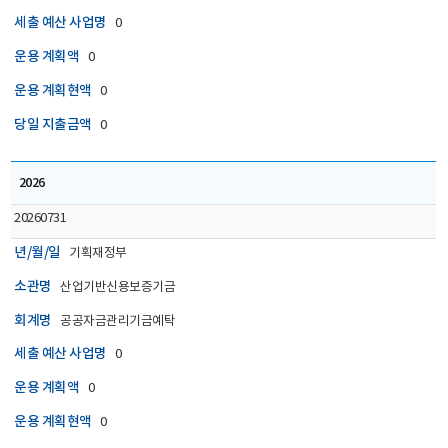
세출 예산 사업명
0
운용 계획액
0
운용 계획현액
0
당일 지출금액
0
2026
20260731
년/월/일
기획재정부
소관명
산업기반신용보증기금
회계명
공공자금관리기금예탁
세출 예산 사업명
0
운용 계획액
0
운용 계획현액
0