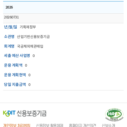
2026
20260731
년/월/일
기획재정부
소관명
산업기반신용보증기금
회계명
국공채외채권매입
세출 예산 사업명
0
운용 계획액
0
운용 계획현액
0
당일 지출금액
0
(
개인정보 처리방침
신용정보 활용체제
홈페이지 개선의견
신보소개