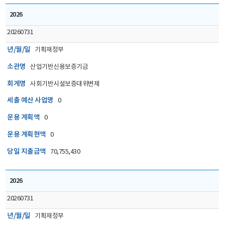
2026
20260731
년/월/일
기획재정부
소관명
산업기반신용보증기금
회계명
사회기반시설보증대위변제
세출 예산 사업명
0
운용 계획액
0
운용 계획현액
0
당일 지출금액
70,755,430
2026
20260731
년/월/일
기획재정부