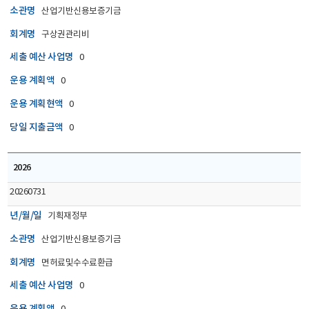
소관명
산업기반신용보증기금
회계명
구상권관리비
세출 예산 사업명
0
운용 계획액
0
운용 계획현액
0
당일 지출금액
0
2026
20260731
년/월/일
기획재정부
소관명
산업기반신용보증기금
회계명
면허료및수수료환급
세출 예산 사업명
0