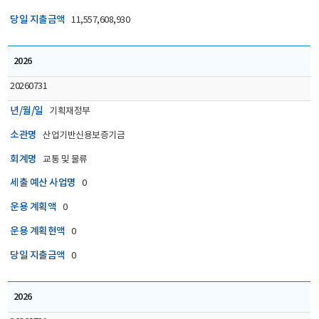
당일 지출금액
11,557,608,930
2026
20260731
년/월/일
기획재정부
소관명
산업기반신용보증기금
회계명
교통 및 물류
세출 예산 사업명
0
운용 계획액
0
운용 계획현액
0
당일 지출금액
0
2026