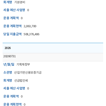
회계명
기본경비
세출 예산 사업명
0
운용 계획액
0
운용 계획현액
2,063,700
당일 지출금액
508,376,486
2026
20260731
년/월/일
기획재정부
소관명
산업기반신용보증기금
회계명
선급법인세
세출 예산 사업명
0
운용 계획액
0
운용 계획현액
0