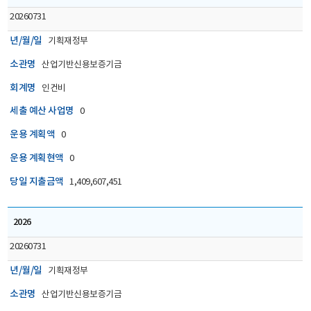
20260731
년/월/일
기획재정부
소관명
산업기반신용보증기금
회계명
인건비
세출 예산 사업명
0
운용 계획액
0
운용 계획현액
0
당일 지출금액
1,409,607,451
2026
20260731
년/월/일
기획재정부
소관명
산업기반신용보증기금