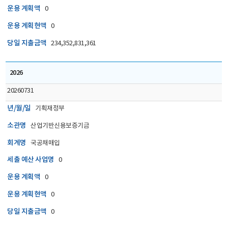
운용 계획액
0
운용 계획현액
0
당일 지출금액
234,352,831,361
2026
20260731
년/월/일
기획재정부
소관명
산업기반신용보증기금
회계명
국공채매입
세출 예산 사업명
0
운용 계획액
0
운용 계획현액
0
당일 지출금액
0