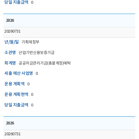
당일 지출금액
0
2026
20260731
년/월/일
기획재정부
소관명
산업기반신용보증기금
회계명
공공자금관리기금(총괄계정)예탁
세출 예산 사업명
0
운용 계획액
0
운용 계획현액
0
당일 지출금액
0
2026
20260731