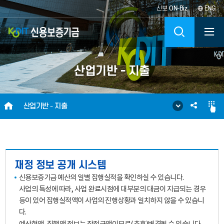
신보
ON-Biz
ENG
KODIT
검
신
색
산업기반 - 지출
용
보
HOME
SNS
산업기반 - 지출
증
공
기
유
금
재정 정보 공개 시스템
신용보증기금 예산의 일별 집행실적을 확인하실 수 있습니다.
KOREA
사업의 특성에 따라, 사업 완료시점에 대부분의 대금이 지급되는 경우
등이 있어 집행실적액이 사업의 진행상황과 일치하지 않을 수 있습니
CREDIT
다.