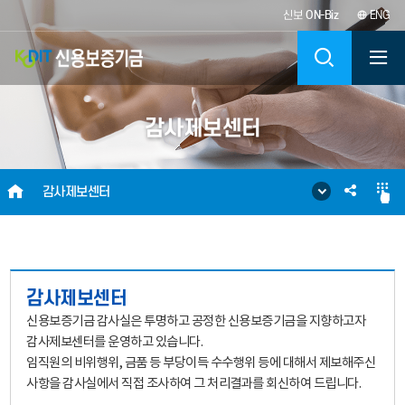
신보
ON-Biz
ENG
KODIT
검
신
색
감사제보센터
용
보
HOME
SNS
감사제보센터
증
공
기
유
금
감사제보센터
신용보증기금 감사실은 투명하고 공정한 신용보증기금을 지향하고자
KOREA
감사제보센터를 운영하고 있습니다.
임직원의 비위행위, 금품 등 부당이득 수수행위 등에 대해서 제보해주신
CREDIT
사항을 감사실에서 직접 조사하여 그 처리결과를 회신하여 드립니다.