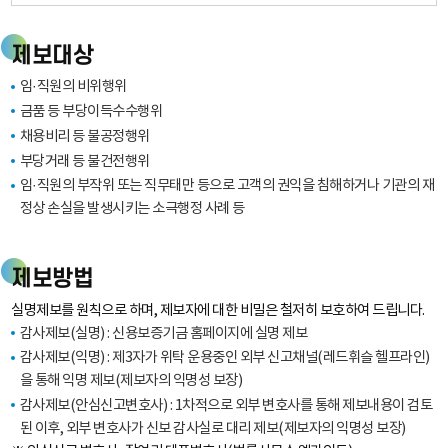
GUARANTEE
제보대상
FUND
임·직원의 비위행위
금품 등 부당이득수수행위
채용비리 등 불공정행위
부당거래 등 불건전행위
임·직원의 부작위 또는 직무태만 등으로 고객의 권익을 침해하거나 기관의 재
정상 손실을 발생시키는 소극행정 사례 등
제보방법
실명제보를 원칙으로 하며, 제보자에 대한 비밀은 철저히 보호하여 드립니다.
감사제보(실명) : 신용보증기금 홈페이지에 실명 제보
감사제보(익명) : 제3자가 위탁 운용중인 외부 신고채널(레드휘슬 헬프라인)
을 통해 익명 제보(제보자의 익명성 보장)
감사제보(안심신고변호사) : 1차적으로 외부 변호사를 통해 제보내용이 검토
된 이후, 외부 변호사가 신보 감사실로 대리 제보(제보자의 익명성 보장)