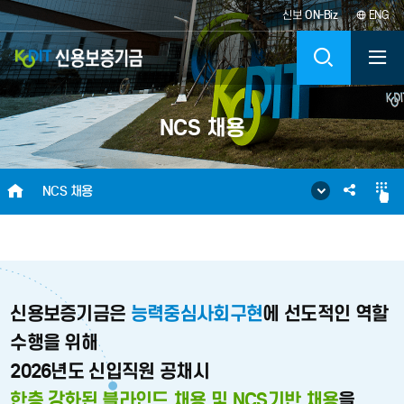
신보
ON-Biz
ENG
KODIT
검
신
색
NCS 채용
용
보
HOME
SNS
NCS 채용
증
공
기
유
금
신용보증기금은
능력중심사회구현
에 선도적인 역할
KOREA
수행을 위해
2026년도 신입직원 공채시
CREDIT
한층 강화된 블라인드 채용 및 NCS기반 채용
을