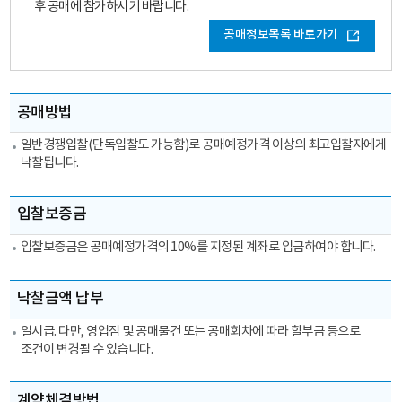
후 공매에 참가하시기 바랍니다.
GUARANTEE
공매정보목록 바로가기
FUND
매각방법/
공매방법
기준
공매방법,
일반경쟁입찰(단독입찰도 가능함)로 공매예정가격 이상의 최고입찰자에게
낙찰됩니다.
입찰보증금,
낙찰금액
납부,
입찰보증금
계약체결방법의
정보를
입찰보증금은 공매예정가격의 10%를 지정된 계좌로 입금하여야 합니다.
제공하는
표
낙찰금액 납부
일시급. 다만, 영업점 및 공매물건 또는 공매회차에 따라 할부금 등으로
조건이 변경될 수 있습니다.
계약체결방법