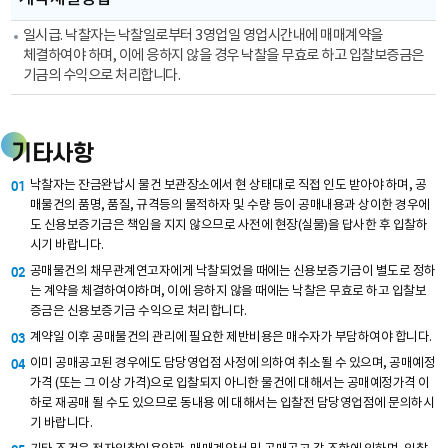
일시급. 낙찰자는 낙찰일로부터 3영업일 영업시간내에 매매계약을
체결하여야 하며, 이에 응하지 않을 경우 낙찰을 무효로 하고 입찰보증금은
기금의 수익으로 처리합니다.
기타사항
낙찰자는 잔금완납시 물건 보관장소에서 현 상태대로 직접 인도 받아야 하며, 공
01
매물건의 품명, 품질, 규격등의 물적하자 및 수량 등이 공매내용과 상이한 경우에
도 신용보증기금은 책임을 지지 않으므로 사전에 현장(실물)을 답사한 후 입찰하
시기 바랍니다.
공매물건의 채무관계연고자에게 낙찰되었을 때에는 신용보증기금이 별도로 정하
02
는 계약을 체결하여야하며, 이에 응하지 않을 때에는 낙찰은 무효로 하고 입찰보
증금은 신용보증기금 수익으로 처리합니다.
계약일 이후 공매물건의 관리에 필요한 제반비용은 매수자가 부담하여야 합니다.
03
이미 공매공고된 경우에도 담당영업점 사정에 의하여 취소될 수 있으며, 공매예정
04
가격 (또는 그 이상 가격)으로 입찰되지 아니한 물건에 대해서는 공매예정가격 이
하로 재공매 될 수도 있으므로 동내용 에 대해서는 입찰전 담당영업점에 문의하시
기 바랍니다.