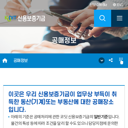
신보
ON-Biz
ENG
KODIT
검
신
색
공매정보
용
보
HOME
SNS
공매정보
증
공
기
유
금
이곳은 우리 신용보증기금이 업무상 부득이 취
득한 동산(기계)또는 부동산에 대한 공매장소
KOREA
입니다.
아래의 기준은 공매처리에 관한 코딧 신용보증기금의
일반기준
입니다.
CREDIT
물건의 특성 등에 따라 조건을 달리 할 수도 있으니 담당지점에 문의한