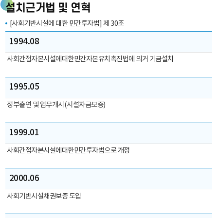
설치근거법 및 연혁
신
용
[사회기반시설에 대한 민간투자법] 제 30조
보
산업기반
증
1994.08
신용보증기금
구
:
사회간접자본시설에대한민간자본유치촉진법에 의거 기금설치
조
연혁
및
역
1995.05
할
정부출연 및 업무개시(시설자금보증)
균
형
있
1999.01
는
사회간접자본시설에대한민간투자법으로 개정
국
토
개
2000.06
발
국
사회기반시설채권보증 도입
민