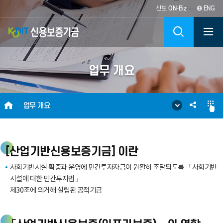
신보
ON-Biz
ENG
KODIT
검
신
색
업무 개요
용
보
HOME
SNS
업무 개요
증
공
기
유
[산업기반신용보증기금] 이란
금
사회기반시설 확충과 운영에 민간투자자금이 원활히 조달되도록 「사회기반
시설에 대한 민간투자법」
KOREA
제30조에 의거해 설립된 공적기금
CREDIT