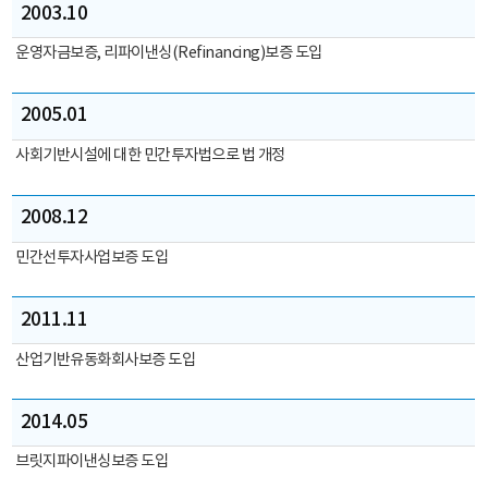
생
2003.10
활
편
운영자금보증, 리파이낸싱(Refinancing)보증 도입
익
증
2005.01
진
국
사회기반시설에 대한 민간투자법으로 법 개정
민
경
2008.12
제
발
민간선투자사업보증 도입
전
사
2011.11
회
기
산업기반유동화회사보증 도입
반
시
2014.05
설
확
브릿지파이낸싱보증 도입
충