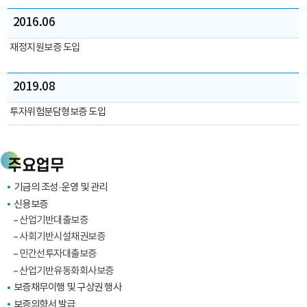
산
2016.06
업
기
재정지원보증 도입
반
신
2019.08
용
보
투자위험분담형보증 도입
증
기
금
주요업무
(보
증
기금의 조성·운영 및 관리
지
신용보증
원
산업기반대출보증
→)
사회기반시설채권보증
민
민간선투자대출보증
간
산업기반유동화회사보증
투
보증채무이행 및 구상권 행사
자
보증의향서 발급