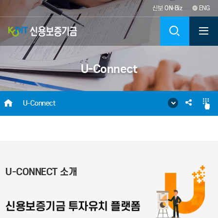
신보
ON-Biz
ENG
KODIT
검
신
색
U-Connect
용
보
HOME
SNS
U-Connect
증
공
기
유
금
U-CONNECT 소개
KOREA
CREDIT
신용보증기금 투자유치 플랫폼