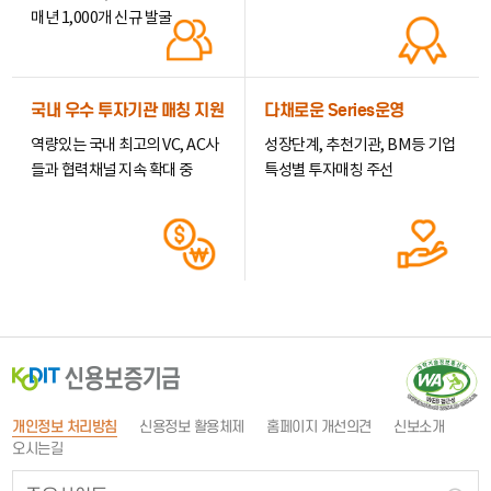
매년 1,000개 신규 발굴
국내 우수 투자기관 매칭 지원
다채로운 Series운영
역량있는 국내 최고의 VC, AC사
성장단계, 추천기관, BM등 기업
들과 협력채널 지속 확대 중
특성별 투자매칭 주선
(
개인정보 처리방침
신용정보 활용체제
홈페이지 개선의견
신보소개
오시는길