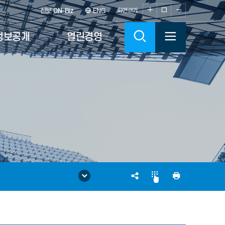
화
화
화
신보
ON-Biz
ENG
화면크기
면
면
면
검
전
정보공개
열린경영
크
크
크
기
기
기
색
체
확
100%
축
대
소
메
뉴
열
SNS
인
기
공
쇄
유