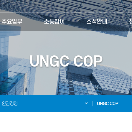
주요업무
소통참여
소식안내
UNGC COP
인권경영
UNGC COP