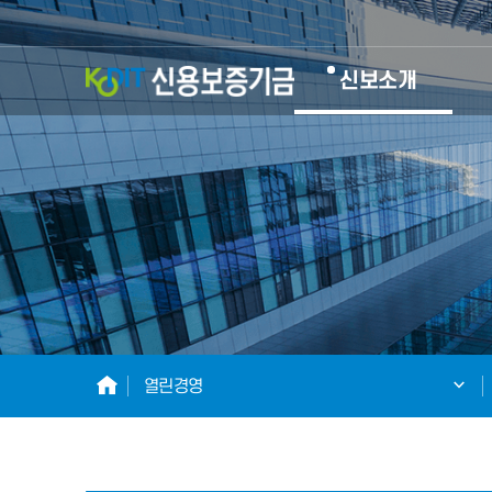
KODIT
신보소개
신
용
보
증
기
HOME
열린경영
금
KOREA