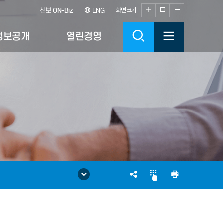
화
화
화
신보
ON-Biz
ENG
화면크기
면
면
면
검
전
정보공개
열린경영
크
크
크
기
기
기
색
체
확
100%
축
대
소
메
뉴
열
SNS
인
기
공
쇄
유