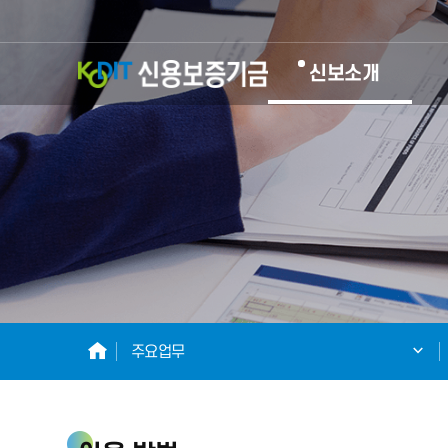
KODIT
신보소개
신
용
보
증
기
HOME
주요업무
금
KOREA