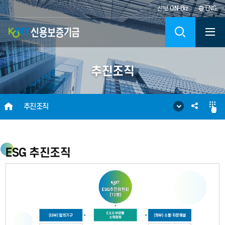
신보
ON-Biz
ENG
KODIT
검
신
색
추진조직
용
보
HOME
SNS
추진조직
증
공
기
유
ESG 추진조직
금
KOREA
CREDIT