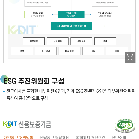
GUARANTEE
FUND
ESG
추
ESG 추진위원회 구성
진
전무이사를 포함한 내부위원 6인과, 각계 ESG 전문가 6인을 외부위원으로 위
위
촉하여 총 12명으로 구성
원
회
(12
(
명)
(내
개인정보 처리방침
신용정보 활용체제
홈페이지 개선의견
신보소개