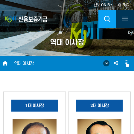
신보
ON-Biz
ENG
KODIT
검
신
색
역대 이사장
용
보
HOME
SNS
역대 이사장
증
공
기
유
금
1대 이사장
2대 이사장
KOREA
CREDIT