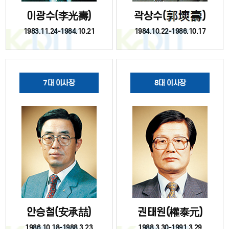
이광수(李光壽)
곽상수(
)
1983.11.24-1984.10.21
1984.10.22-1986.10.17
7대 이사장
8대 이사장
안승철(安承喆)
권태원(權泰元)
1986.10.18-1988.3.23
1988.3.30-1991.3.29