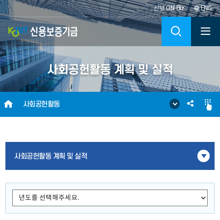
신보
ON-Biz
ENG
KODIT
검
신
색
사회공헌활동 계획 및 실적
용
보
HOME
SNS
사회공헌활동
증
공
기
유
사회공헌활동 계획 및 실적
금
KOREA
CREDIT