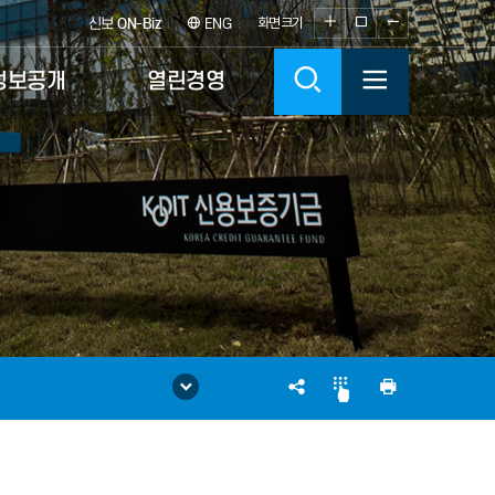
화
화
화
신보
ON-Biz
ENG
화면크기
면
면
면
검
전
정보공개
열린경영
크
크
크
기
기
기
색
체
확
100%
축
대
소
메
뉴
열
SNS
인
기
공
쇄
유