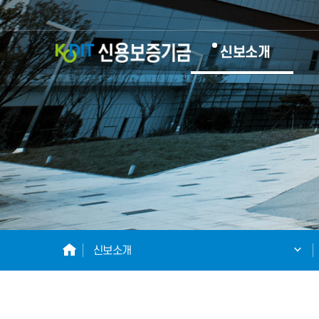
KODIT
신보소개
신
용
보
증
기
HOME
신보소개
금
KOREA