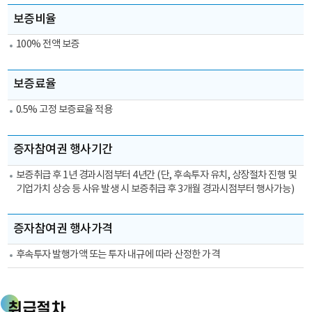
환
대한
보증비율
및
정보를
보
제공하는
100% 전액 보증
증
표입니다.
해
보증료율
지:
1.
0.5% 고정 보증료율 적용
신
용
증자참여권 행사기간
보
증
보증취급 후 1년 경과시점부터 4년간 (단, 후속투자 유치, 상장절차 진행 및
기
기업가치 상승 등 사유 발생 시 보증취급 후 3개월 경과시점부터 행사가능)
금
이
증자참여권 행사가격
중
소
후속투자 발행가액 또는 투자 내규에 따라 산정한 가격
기
업
에
취급절차