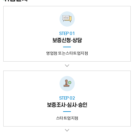
게
투
자
결
정,
STEP 01
2.
보증신청·상담
중
소
영업점 또는스타트업지점
기
업
이
신
용
보
증
STEP 02
보증조사·심사·승인
기
금
에
스타트업지점
게
주