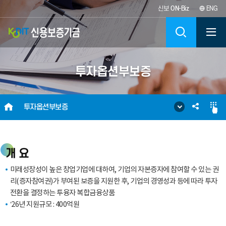
신보
ON-Biz
ENG
KODIT
검
신
색
투자옵션부보증
용
보
HOME
SNS
투자옵션부보증
증
공
기
유
개 요
금
미래성장성이 높은 창업기업에 대하여, 기업의 자본증자에 참여할 수 있는 권
리(증자참여권)가 부여된 보증을 지원한 후, 기업의 경영성과 등에 따라 투자
KOREA
전환을 결정하는 투융자 복합금융상품
‘26년 지원규모 : 400억원
CREDIT