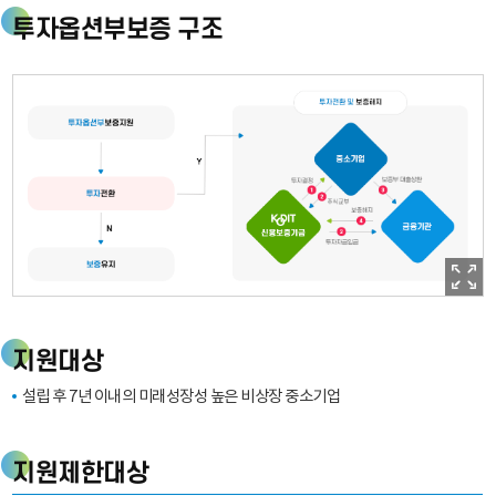
GUARANTEE
투자옵션부보증 구조
FUND
투
자
옵
지원대상
션
부
설립 후 7년 이내의 미래성장성 높은 비상장 중소기업
보
증
지원제한대상
지