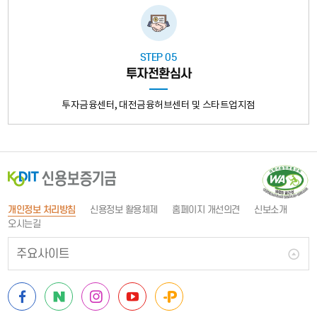
금
입
금,
3.
STEP 05
중
투자전환심사
소
기
투자금융센터, 대전금융허브센터 및 스타트업지점
업
이
금
융
(
기
관
개인정보 처리방침
신용정보 활용체제
홈페이지 개선의견
신보소개
에
오시는길
보
증
주요사이트
림
부
대
페
블
인
Youtube
플
출
상