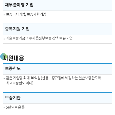
원
지원제한대상:
채무불이행 기업
→
채무불이행
투
기업,
보증금지기업, 보증제한기업
자
중복지원
전
기업에
중복지원 기업
환
대한
yes
정보를
기술보증기금의 투자옵션부보증 잔액 보유 기업
→
제공하는
투
표입니다.
자
지원내용
전
환
지원내용:
보증한도
및
보증한도,
보
기한,
같은 기업당 최대 10억원(신용보증규정에서 정하는 일반보증한도와
증
최고보증한도 이내)
비율,
해
보증료율,
지
증자참여권
보증기한
투
행사기간,
자
증자참여권
5년으로 운용
전
행사가격에