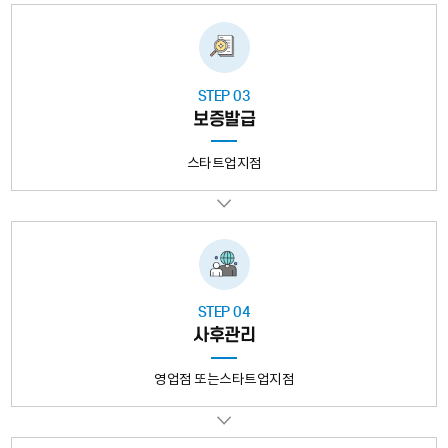
식
교
부,
2.
STEP 03
신
보증발급
용
보
스타트업지점
증
기
금
이
금
융
STEP 04
기
사후관리
관
에
영업점 또는스타트업지점
투
자
자