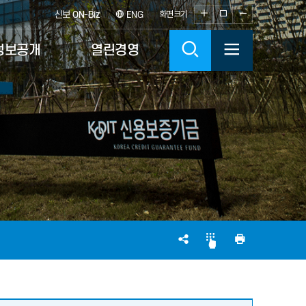
화
화
화
신보
ON-Biz
ENG
화면크기
면
면
면
검
전
정보공개
열린경영
크
크
크
기
기
기
색
체
확
100%
축
대
소
메
뉴
열
SNS
인
기
공
쇄
유