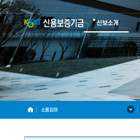
KODIT
신보소개
신
용
보
증
기
HOME
소통참여
금
KOREA